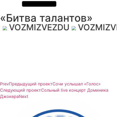
«Битва талантов»
VOZMIZVEZDU
VOZMIZV
Prev
Предыдущий проект
Сочи услышал «Голос»
Следующий проект
Сольный live концерт Доминика
Джокера
Next