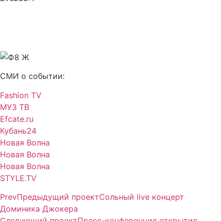
СМИ о событии:
Fashion TV
МУЗ ТВ
Efcate.ru
Кубань24
Новая Волна
Новая Волна
Новая Волна
STYLE.TV
Prev
Предыдущий проект
Сольный live концерт
Доминика Джокера
Следующий проект
Пресс-конференция открытия